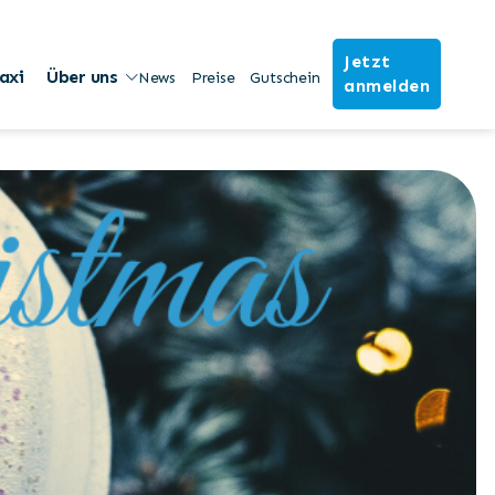
Jetzt
axi
Über uns
News
Preise
Gutschein
anmelden
Share