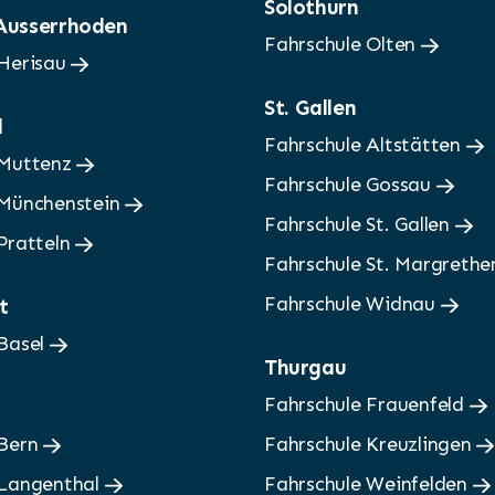
Solothurn
 Ausserrhoden
Fahrschule Olten
 Herisau
St. Gallen
d
Fahrschule Altstätten
 Muttenz
Fahrschule Gossau
 Münchenstein
Fahrschule St. Gallen
Pratteln
Fahrschule St. Margreth
Fahrschule Widnau
t
 Basel
Thurgau
Fahrschule Frauenfeld
 Bern
Fahrschule Kreuzlingen
 Langenthal
Fahrschule Weinfelden