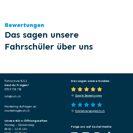
Bewertungen
Das sagen unsere
Fahrschüler über uns
Fahrschule SULI
Das sagen unsere Kunden:
Hast du Fragen?
078 9 718 718
Google Bewertungen
info@suli.ch
Marketing Anfragen an:
marketing@suli.ch
fahrlehrervergleich.ch
Unsere Büro-Öffnungszeiten:
Montag – Donnerstag:
Folge uns auf Social Media:
08:00 – 12:15 Uhr