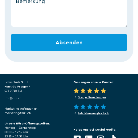
Fahrschule SULI
Das sagen unsere Kunden:
Hast du Fragen?
078 9 718 718
Google Bewertungen
info@suli.ch
Marketing Anfragen an:
marketing@suli.ch
fahrlehrervergleich.ch
Unsere Büro-Öffnungszeiten:
Montag – Donnerstag:
Folge uns auf Social Media:
08:00 – 12:15 Uhr
13:15 – 17:30 Uhr