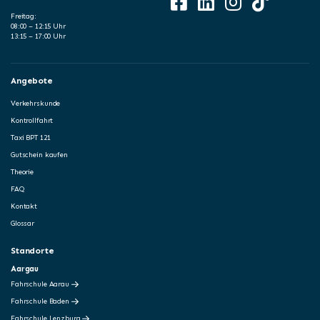
Freitag:
08:00 – 12:15 Uhr
13:15 – 17:00 Uhr
Angebote
Verkehrskunde
Kontrollfahrt
Taxi BPT 121
Gutschein kaufen
Theorie
FAQ
Kontakt
Glossar
Standorte
Aargau
Fahrschule Aarau
Fahrschule Baden
Fahrschule Lenzburg