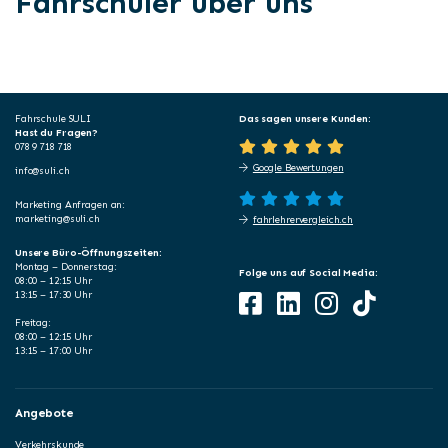
Fahrschüler über uns
Fahrschule SULI
Das sagen unsere Kunden:
Hast du Fragen?
078 9 718 718
Google Bewertungen
info@suli.ch
Marketing Anfragen an:
marketing@suli.ch
fahrlehrervergleich.ch
Unsere Büro-Öffnungszeiten:
Montag – Donnerstag:
Folge uns auf Social Media:
08:00 – 12:15 Uhr
13:15 – 17:30 Uhr
Freitag:
08:00 – 12:15 Uhr
13:15 – 17:00 Uhr
Angebote
Verkehrskunde