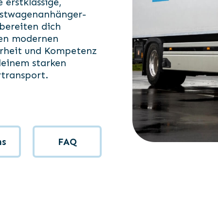
 erstklassige,
Lastwagenanhänger-
bereiten dich
 den modernen
herheit und Kompetenz
deinem starken
rtransport.
ns
FAQ