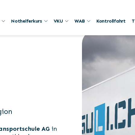
Nothelferkurs
VKU
WAB
Kontrollfahrt
T
gion
ansportschule AG
in