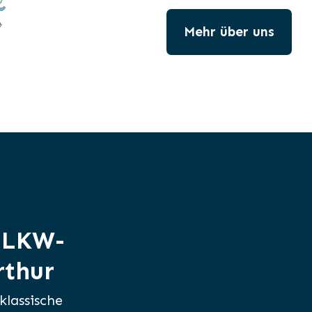
Mehr über uns
r LKW-
rthur
klassische