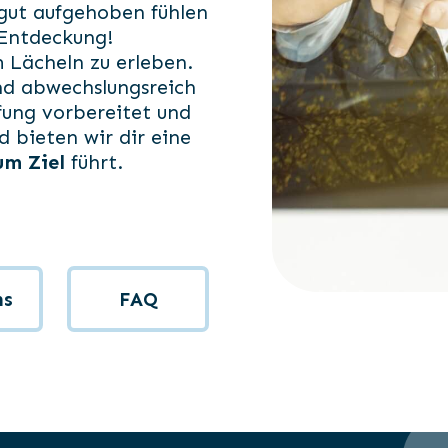
gut aufgehoben fühlen
 Entdeckung!
 Lächeln zu erleben.
und abwechslungsreich
̈fung vorbereitet und
d bieten wir dir eine
um Ziel
führt.
ns
FAQ