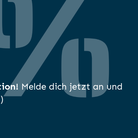
ion!
Melde dich jetzt an und
)