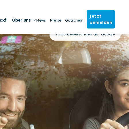
Jetzt
4.9
axi
Über uns
News
Preise
Gutschein
anmelden
★
★
★
★
★
2,736 Bewertungen auf Google