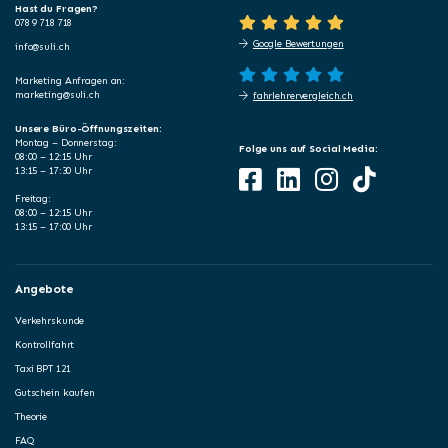
Hast du Fragen?
078 9 718 718
Google Bewertungen
info@suli.ch
Marketing Anfragen an:
marketing@suli.ch
fahrlehrervergleich.ch
Unsere Büro-Öffnungszeiten:
Montag – Donnerstag:
Folge uns auf Social Media:
08:00 – 12:15 Uhr
13:15 – 17:30 Uhr
Freitag:
08:00 – 12:15 Uhr
13:15 – 17:00 Uhr
Angebote
Verkehrskunde
Kontrollfahrt
Taxi BPT 121
Gutschein kaufen
Theorie
FAQ