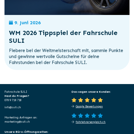
9. Juni 2026
WM 2026 Tippspiel der Fahrschule
SULI
Fiebere bei der Weltmeisterschaft mit, sammle Punkte
und gewinne wertvolle Gutscheine für deine
Fahrstunden bei der Fahrschule SULI.
Fahrschule SULI
Das sagen unsere Kunden:
Hast du Fragen?
078 9 718 718
Google Bewertungen
info@suli.ch
Marketing Anfragen an:
marketing@suli.ch
fahrlehrervergleich.ch
Unsere Büro-Öffnungszeiten: