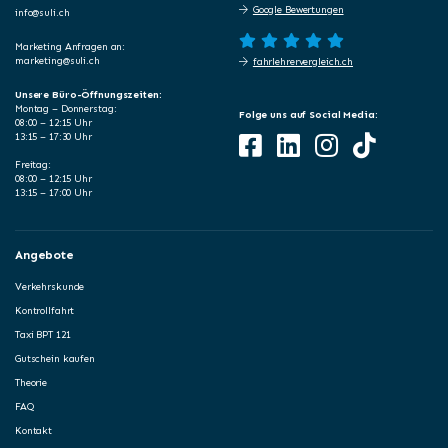
Google Bewertungen
info@suli.ch
Marketing Anfragen an:
marketing@suli.ch
fahrlehrervergleich.ch
Unsere Büro-Öffnungszeiten:
Montag – Donnerstag:
Folge uns auf Social Media:
08:00 – 12:15 Uhr
13:15 – 17:30 Uhr
Freitag:
08:00 – 12:15 Uhr
13:15 – 17:00 Uhr
Angebote
Verkehrskunde
Kontrollfahrt
Taxi BPT 121
Gutschein kaufen
Theorie
FAQ
Kontakt