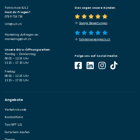
Fahrschule SULI
Das sagen unsere Kunden:
Hast du Fragen?
078 9 718 718
Google Bewertungen
info@suli.ch
Marketing Anfragen an:
marketing@suli.ch
fahrlehrervergleich.ch
Unsere Büro-Öffnungszeiten:
Montag – Donnerstag:
Folge uns auf Social Media:
08:00 – 12:15 Uhr
13:15 – 17:30 Uhr
Freitag:
08:00 – 12:15 Uhr
13:15 – 17:00 Uhr
Angebote
Verkehrskunde
Kontrollfahrt
Taxi BPT 121
Gutschein kaufen
Theorie