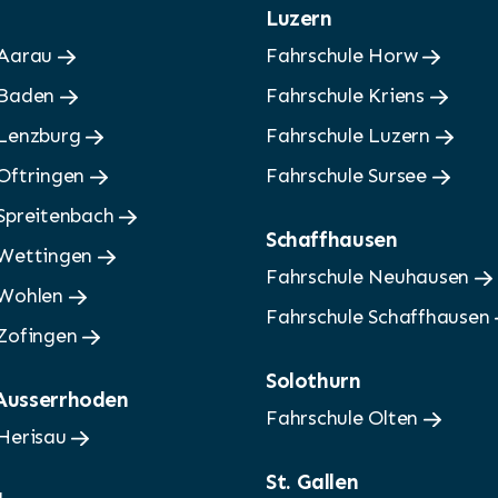
Luzern
 Aarau
Fahrschule Horw
 Baden
Fahrschule Kriens
 Lenzburg
Fahrschule Luzern
 Oftringen
Fahrschule Sursee
 Spreitenbach
Schaffhausen
 Wettingen
Fahrschule Neuhausen
 Wohlen
Fahrschule Schaffhausen
 Zofingen
Solothurn
 Ausserrhoden
Fahrschule Olten
 Herisau
St. Gallen