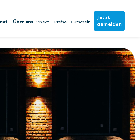
Jetzt
axi
Über uns
News
Preise
Gutschein
anmelden
Share