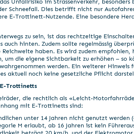
as Unfallrisiko im Strassenverkehr, besonders b
 Schneefall. Dies betrifft nicht nur Autofahr
e E-Trottinett-Nutzende. Eine besondere Heraus
unterwegs zu sein, ist das rechtzeitige Einschal
ls auch hinten. Zudem sollte regelmässig überpr
e Reichweite haben. Es wird zudem empfohlen, h
n, um die eigene Sichtbarkeit zu erhöhen – so 
 wahrgenommen werden. Ein weiterer Hinweis fü
 aktuell noch keine gesetzliche Pflicht darstell
E-Trottinetts
eiräder, die rechtlich als «Leicht-Motorfahrräd
hang mit E-Trottinetts sind:
ndlichen unter 14 Jahren nicht genutzt werden (
orie M erlaubt, ab 16 Jahren ist kein Führeraus
ndigkeit beträgt 20 km/h, und der Elektromoto