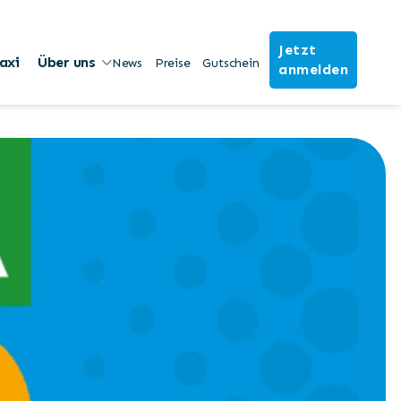
Jetzt
axi
Über uns
News
Preise
Gutschein
anmelden
Share