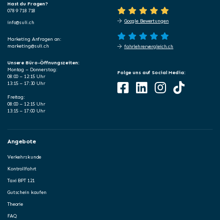
Hast du Fragen?
078 9 718 718
Google Bewertungen
info@suli.ch
Marketing Anfragen an:
marketing@suli.ch
fahrlehrervergleich.ch
Unsere Büro-Öffnungszeiten:
Montag – Donnerstag:
Folge uns auf Social Media:
08:00 – 12:15 Uhr
13:15 – 17:30 Uhr
Freitag:
08:00 – 12:15 Uhr
13:15 – 17:00 Uhr
Angebote
Verkehrskunde
Kontrollfahrt
Taxi BPT 121
Gutschein kaufen
Theorie
FAQ