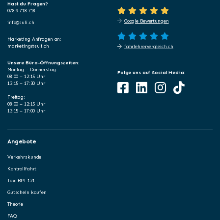
Hast du Fragen?
078 9 718 718
Google Bewertungen
info@suli.ch
Marketing Anfragen an:
marketing@suli.ch
fahrlehrervergleich.ch
Unsere Büro-Öffnungszeiten:
Montag – Donnerstag:
Folge uns auf Social Media:
08:00 – 12:15 Uhr
13:15 – 17:30 Uhr
Freitag:
08:00 – 12:15 Uhr
13:15 – 17:00 Uhr
Angebote
Verkehrskunde
Kontrollfahrt
Taxi BPT 121
Gutschein kaufen
Theorie
FAQ