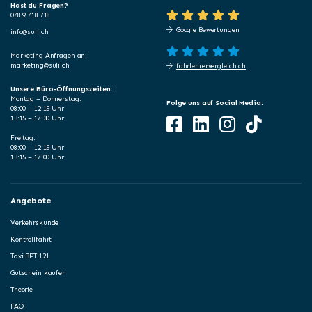
Hast du Fragen?
078 9 718 718
Google Bewertungen
info@suli.ch
Marketing Anfragen an:
marketing@suli.ch
fahrlehrervergleich.ch
Unsere Büro-Öffnungszeiten:
Montag – Donnerstag:
Folge uns auf Social Media:
08:00 – 12:15 Uhr
13:15 – 17:30 Uhr
Freitag:
08:00 – 12:15 Uhr
13:15 – 17:00 Uhr
Angebote
Verkehrskunde
Kontrollfahrt
Taxi BPT 121
Gutschein kaufen
Theorie
FAQ