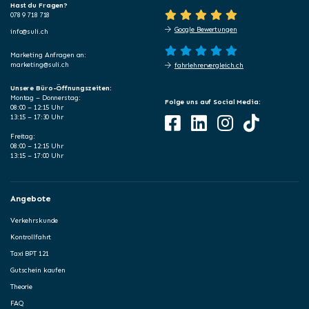
Hast du Fragen?
078 9 718 718
Google Bewertungen
info@suli.ch
Marketing Anfragen an:
marketing@suli.ch
fahrlehrervergleich.ch
Unsere Büro-Öffnungszeiten:
Montag – Donnerstag:
Folge uns auf Social Media:
08:00 – 12:15 Uhr
13:15 – 17:30 Uhr
Freitag:
08:00 – 12:15 Uhr
13:15 – 17:00 Uhr
Angebote
Verkehrskunde
Kontrollfahrt
Taxi BPT 121
Gutschein kaufen
Theorie
FAQ