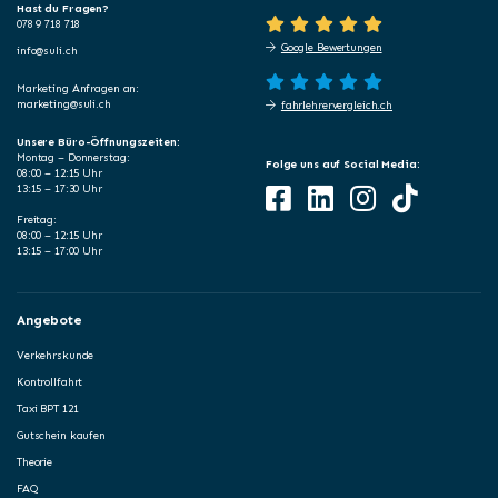
Hast du Fragen?
078 9 718 718
Google Bewertungen
info@suli.ch
Marketing Anfragen an:
marketing@suli.ch
fahrlehrervergleich.ch
Unsere Büro-Öffnungszeiten:
Montag – Donnerstag:
Folge uns auf Social Media:
08:00 – 12:15 Uhr
13:15 – 17:30 Uhr
Freitag:
08:00 – 12:15 Uhr
13:15 – 17:00 Uhr
Angebote
Verkehrskunde
Kontrollfahrt
Taxi BPT 121
Gutschein kaufen
Theorie
FAQ