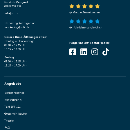
Hast du Fragen?
078 9 718 718
Google Bewertungen
info@suli.ch
Marketing Anfragen an:
marketing@suli.ch
fahrlehrervergleich.ch
Unsere Büro-Öffnungszeiten:
Montag – Donnerstag:
Folge uns auf Social Media:
08:00 – 12:15 Uhr
13:15 – 17:30 Uhr
Freitag:
08:00 – 12:15 Uhr
13:15 – 17:00 Uhr
Angebote
Verkehrskunde
Kontrollfahrt
Taxi BPT 121
Gutschein kaufen
Theorie
FAQ