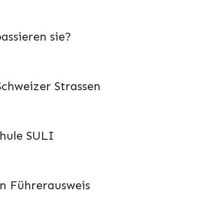
assieren sie?
Schweizer Strassen
chule SULI
en Führerausweis