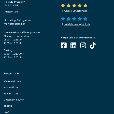
Hast du Fragen?
078 9 718 718
Google Bewertungen
info@suli.ch
Marketing Anfragen an:
marketing@suli.ch
fahrlehrervergleich.ch
Unsere Büro-Öffnungszeiten:
Montag – Donnerstag:
Folge uns auf Social Media:
08:00 – 12:15 Uhr
13:15 – 17:30 Uhr
Freitag:
08:00 – 12:15 Uhr
13:15 – 17:00 Uhr
Angebote
Verkehrskunde
Kontrollfahrt
Taxi BPT 121
Gutschein kaufen
Theorie
FAQ