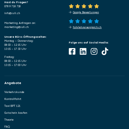
Hast du Fragen?
078 9 718 718
Google Bewertungen
info@suli.ch
Marketing Anfragen an:
marketing@suli.ch
fahrlehrervergleich.ch
Unsere Büro-Öffnungszeiten:
Montag – Donnerstag:
Folge uns auf Social Media:
08:00 – 12:15 Uhr
13:15 – 17:30 Uhr
Freitag:
08:00 – 12:15 Uhr
13:15 – 17:00 Uhr
Angebote
Verkehrskunde
Kontrollfahrt
Taxi BPT 121
Gutschein kaufen
Theorie
FAQ