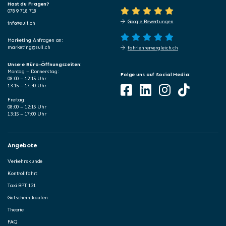
Hast du Fragen?
078 9 718 718
Google Bewertungen
info@suli.ch
Marketing Anfragen an:
marketing@suli.ch
fahrlehrervergleich.ch
Unsere Büro-Öffnungszeiten:
Montag – Donnerstag:
Folge uns auf Social Media:
08:00 – 12:15 Uhr
13:15 – 17:30 Uhr
Freitag:
08:00 – 12:15 Uhr
13:15 – 17:00 Uhr
Angebote
Verkehrskunde
Kontrollfahrt
Taxi BPT 121
Gutschein kaufen
Theorie
FAQ