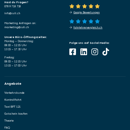
Hast du Fragen?
078 9 718 718
Google Bewertungen
info@suli.ch
Marketing Anfragen an:
marketing@suli.ch
fahrlehrervergleich.ch
Unsere Büro-Öffnungszeiten:
Montag – Donnerstag:
Folge uns auf Social Media:
08:00 – 12:15 Uhr
13:15 – 17:30 Uhr
Freitag:
08:00 – 12:15 Uhr
13:15 – 17:00 Uhr
Angebote
Verkehrskunde
Kontrollfahrt
Taxi BPT 121
Gutschein kaufen
Theorie
FAQ