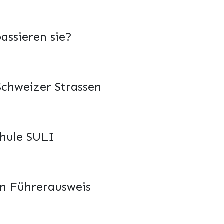
assieren sie?
Schweizer Strassen
chule SULI
en Führerausweis