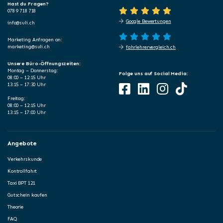
Hast du Fragen?
078 9 718 718
Google Bewertungen
info@suli.ch
Marketing Anfragen an:
marketing@suli.ch
fahrlehrervergleich.ch
Unsere Büro-Öffnungszeiten:
Montag – Donnerstag:
Folge uns auf Social Media:
08:00 – 12:15 Uhr
13:15 – 17:30 Uhr
Freitag:
08:00 – 12:15 Uhr
13:15 – 17:00 Uhr
Angebote
Verkehrskunde
Kontrollfahrt
Taxi BPT 121
Gutschein kaufen
Theorie
FAQ